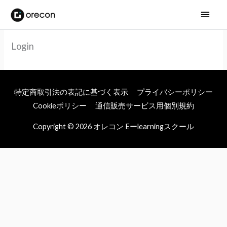
メ
イ
Login
ン
メ
ニ
特定商取引法の表記に基づく表示
プライバシーポリシー
Cookieポリシー
通信販売サービス用個別規約
ュ
Copyright © 2026
オレコン Eーlearningスクール
ー