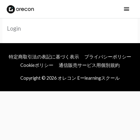
メ
イ
Login
ン
メ
ニ
特定商取引法の表記に基づく表示
プライバシーポリシー
Cookieポリシー
通信販売サービス用個別規約
ュ
Copyright © 2026
オレコン Eーlearningスクール
ー