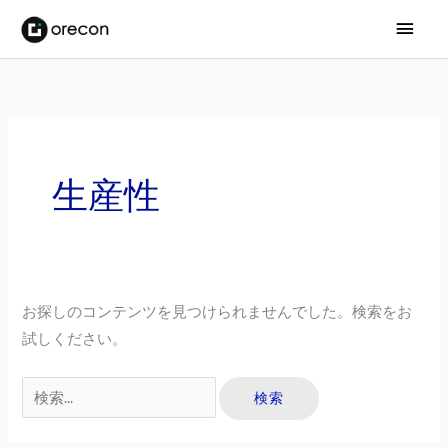
メ
イ
ン
メ
ニ
生産性
ュ
ー
お探しのコンテンツを見つけられませんでした。検索をお
試しください。
検
索
対