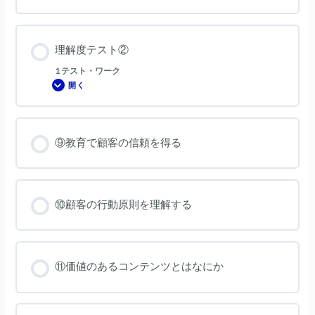
理解度テスト②
1 テスト・ワーク
開く
理
解
度
テ
ス
ト
⑨教育で顧客の信頼を得る
②
⑩顧客の行動原則を理解する
⑪価値のあるコンテンツとはなにか