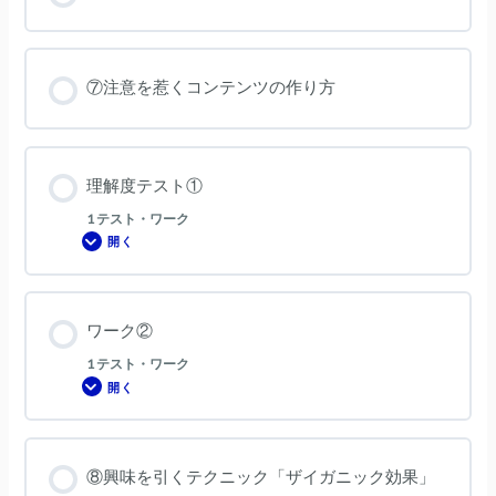
⑦注意を惹くコンテンツの作り方
理解度テスト①
1 テスト・ワーク
開く
理
解
度
テ
ス
ト
ワーク②
①
1 テスト・ワーク
開く
ワ
ー
ク
②
⑧興味を引くテクニック「ザイガニック効果」