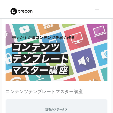
メ
イ
ン
メ
ニ
ュ
ー
コンテンツテンプレートマスター講座
現在のステータス