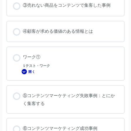
③売れない商品をコンテンツで集客した事例
④顧客が求める価値のある情報とは
ワーク①
1 テスト・ワーク
開く
ワ
ー
ク
①
⑤コンテンツマーケティング失敗事例：とにか
く集客する
⑥コンテンツマーケティング成功事例