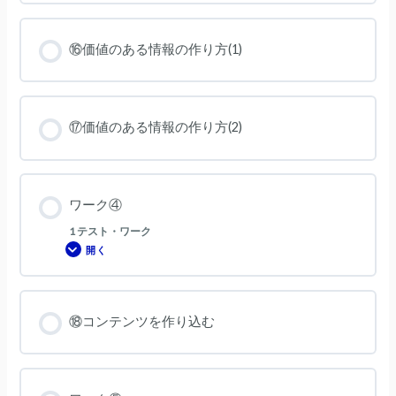
⑯価値のある情報の作り方(1)
⑰価値のある情報の作り方(2)
ワーク④
1 テスト・ワーク
開く
ワ
ー
ク
④
⑱コンテンツを作り込む