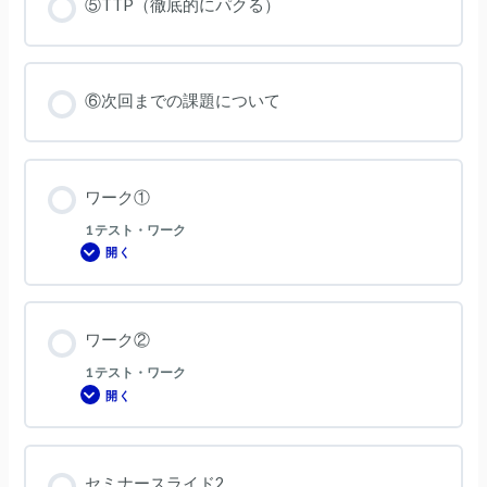
⑤TTP（徹底的にパクる）
⑥次回までの課題について
ワーク①
1 テスト・ワーク
開く
ワ
ー
ク
①
ワーク②
1 テスト・ワーク
開く
ワ
ー
ク
②
セミナースライド2