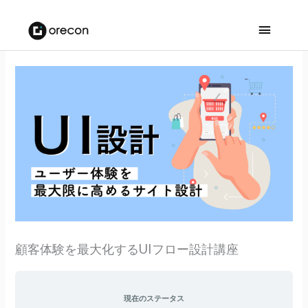
メ
イ
ン
メ
ニ
ュ
ー
顧客体験を最大化するUIフロー設計講座
現在のステータス