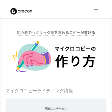
メ
イ
ン
メ
ニ
ュ
ー
マイクロコピーライティング講座
現在のステータス