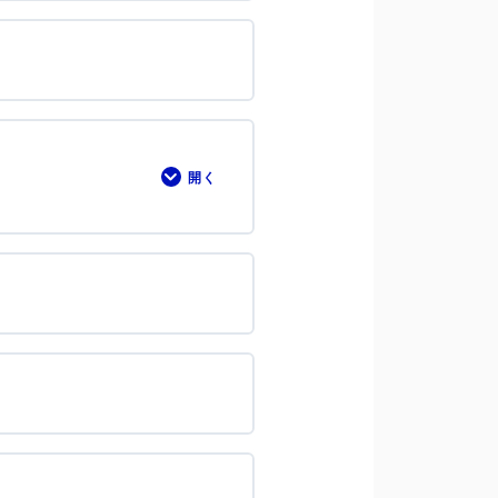
開く
③EFO（入
力
フ
ォ
ー
ム
の
最
適
化）