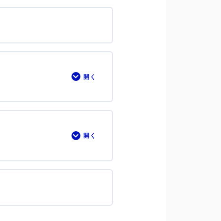
バ
い
ー
て
ジ
ョ
ン
を
上
げ
る
た
開く
2-
め
⑪
の
テ
デ
キ
ザ
ス
イ
ト
ン
リ
ン
開く
2-
ク
⑫
デ
ラ
ザ
イ
イ
バ
ン、
ル
ボ
リ
タ
サ
ン
ー
コ
チ
ピ
（4
ー
つ