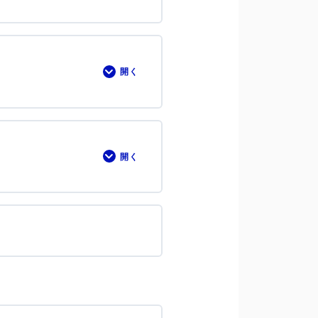
開く
⑦
ボ
タ
ン
の
改
善
事
開く
⑧
例
ク
リ
ッ
ク
ト
リ
ガ
ー
に
つ
い
て