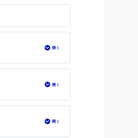
ー
ド
を
上
げ
る
開く
2-
⑦
ア
イ
コ
ン
の
選
開く
2-
定
⑧
ク
リ
ッ
ク
ト
リ
開く
2-
ガ
⑨
ー
コ
に
ン
つ