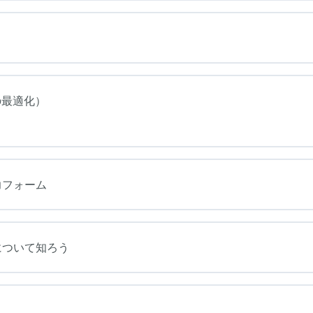
の最適化）
力フォーム
について知ろう