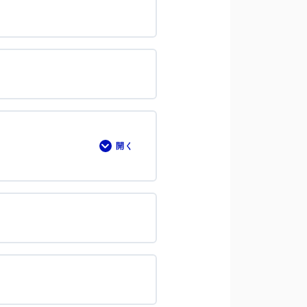
開く
2-
③
読
ま
れ
る
工
夫：
ペ
ー
ジ
の
表
示
ス
ピ