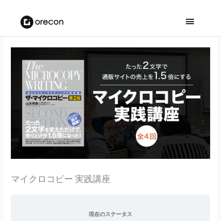
メ
イ
ン
メ
ニ
ュ
ー
マイクロコピー 実践講座
現在のステータス