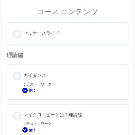
コース コンテンツ
セミナースライド
理論編
ガイダンス
1 テスト・ワーク
開く
ガ
イ
ダ
ン
ス
マイクロコピーとは？理論編
1 テスト・ワーク
開く
マ