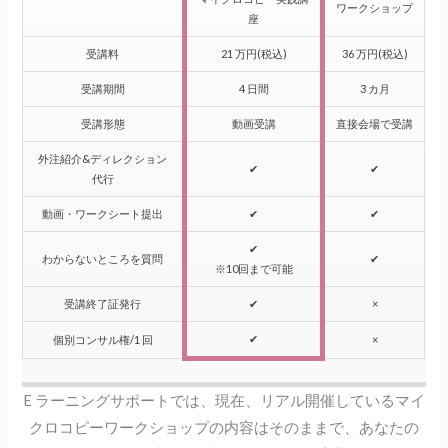
ワークショップ
座
受講料
21 万円(税込)
36 万円(税込)
受講期間
4 日間
3 カ月
受講形態
動画受講
直接会場で受講
外注紹介&ディレクション
✔︎
✔︎
代行
動画・ワークシート提出
✔︎
✔︎
✔︎
わからないところを質問
✔︎
※10回まで可能
受講終了証発行
✔︎
×
✔︎
個別コンサル権/1 回
×
E ラーニングサポートでは、現在、リアル開催しているマイ
クロコピーワークショップの内容はそのままで、あなたの