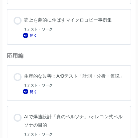
イ
ク
ロ
コ
ピ
売上を劇的に伸ばすマイクロコピー事例集
ー
と
は？
1 テスト・ワーク
理
開く
論
売
編
上
を
劇
的
応用編
に
伸
ば
す
マ
生産的な改善：A/Bテスト「計測・分析・仮説」
イ
ク
ロ
1 テスト・ワーク
コ
開く
ピ
生
ー
産
事
的
例
な
集
改
善：
AIで爆速設計「真のペルソナ」/オレコン式ペル
A/B
テ
ソナの目的
ス
ト
「計
1 テスト・ワーク
測・