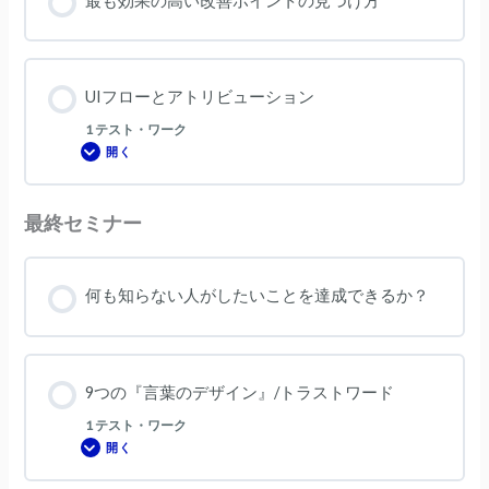
最も効果の高い改善ポイントの見つけ方
後
ペ
ー
ジ
UIフローとアトリビューション
1 テスト・ワーク
開く
UI
フ
ロ
ー
と
最終セミナー
ア
ト
リ
ビ
ュ
何も知らない人がしたいことを達成できるか？
ー
シ
ョ
ン
9つの『言葉のデザイン』/トラストワード
1 テスト・ワーク
開く
9
つ
の