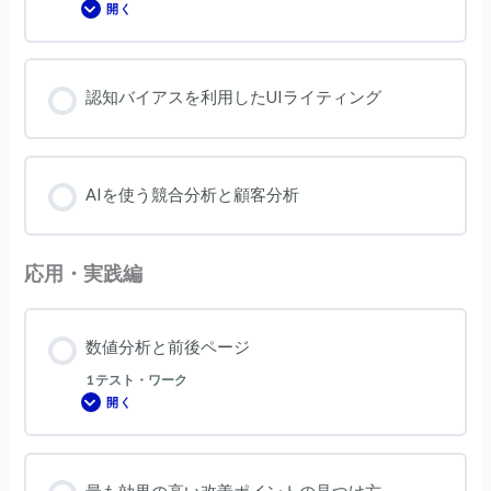
開く
分
AI
析・
で
仮
爆
説」
速
設
計
認知バイアスを利用したUIライティング
「真
の
ペ
ル
ソ
ナ」/
オ
AIを使う競合分析と顧客分析
レ
コ
ン
式
ペ
応用・実践編
ル
ソ
ナ
の
目
的
数値分析と前後ページ
1 テスト・ワーク
開く
数
値
分
析
と
前