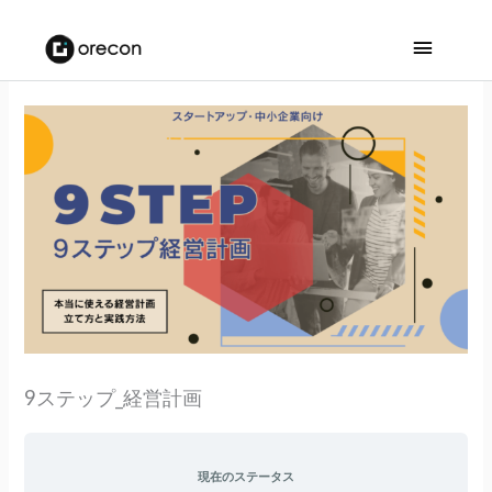
メ
イ
ン
メ
ニ
ュ
ー
9ステップ_経営計画
現在のステータス