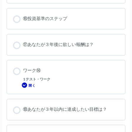
ク
⑬
⑯投資基準のステップ
⑰あなたが３年後に欲しい報酬は？
ワーク⑭
1 テスト・ワーク
開く
ワ
ー
ク
⑭
⑱あなたが３年以内に達成したい目標は？