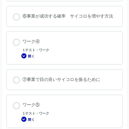
ク
③
⑥事業が成功する確率 サイコロを増やす方法
ワーク④
1 テスト・ワーク
開く
ワ
ー
ク
④
⑦事業で目の良いサイコロを振るために
ワーク⑤
1 テスト・ワーク
開く
ワ
ー
ク