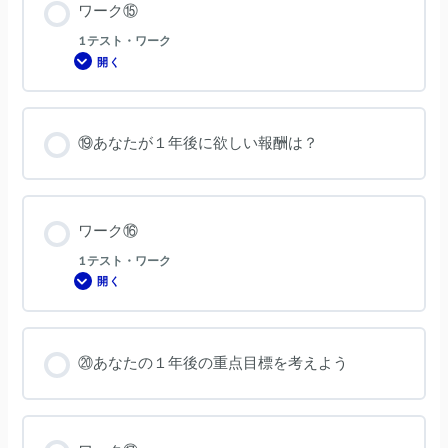
ワーク⑮
1 テスト・ワーク
開く
ワ
ー
ク
⑮
⑲あなたが１年後に欲しい報酬は？
ワーク⑯
1 テスト・ワーク
開く
ワ
ー
ク
⑯
⑳あなたの１年後の重点目標を考えよう