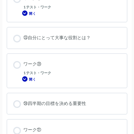
1 テスト・ワーク
開く
ワ
ー
ク
⑲
㉓自分にとって大事な役割とは？
ワーク⑳
1 テスト・ワーク
開く
ワ
ー
ク
⑳
㉔四半期の目標を決める重要性
ワーク㉑