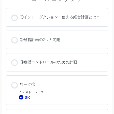
①イントロダクション：使える経営計画とは？
②経営計画の2つの問題
③危機コントロールのための計画
ワーク①
1 テスト・ワーク
開く
ワ
ー
ク
①