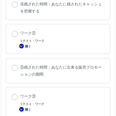
④残された時間：あなたに残されたキャッシュ
を把握する
ワーク②
1 テスト・ワーク
開く
ワ
ー
ク
②
⑤残された時間：あなたに出来る販売プロモー
ションの期間
ワーク③
1 テスト・ワーク
開く
ワ
ー