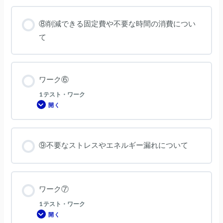
⑤
⑧削減できる固定費や不要な時間の消費につい
て
ワーク⑥
1 テスト・ワーク
開く
ワ
ー
ク
⑥
⑨不要なストレスやエネルギー漏れについて
ワーク⑦
1 テスト・ワーク
開く
ワ