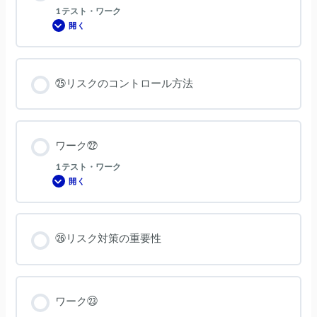
1 テスト・ワーク
開く
ワ
ー
ク
㉑
㉕リスクのコントロール方法
ワーク㉒
1 テスト・ワーク
開く
ワ
ー
ク
㉒
㉖リスク対策の重要性
ワーク㉓