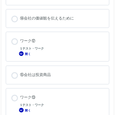
ー
ク
⑪
⑭会社の価値観を伝えるために
ワーク⑫
1 テスト・ワーク
開く
ワ
ー
ク
⑫
⑮会社は投資商品
ワーク⑬
1 テスト・ワーク
開く
ワ
ー