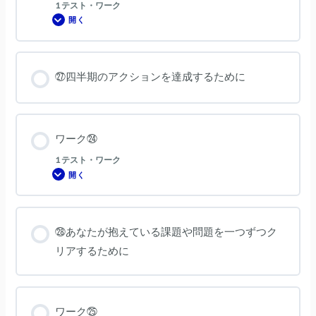
1 テスト・ワーク
開く
ワ
ー
ク
㉓
㉗四半期のアクションを達成するために
ワーク㉔
1 テスト・ワーク
開く
ワ
ー
ク
㉔
㉘あなたが抱えている課題や問題を一つずつク
リアするために
ワーク㉕