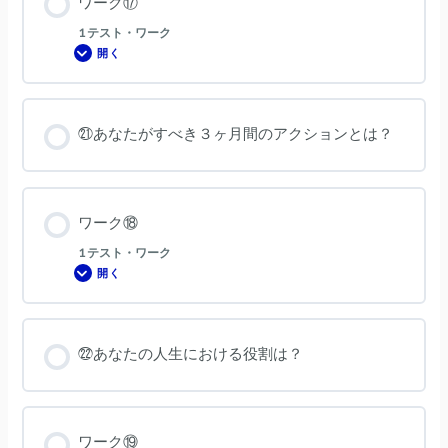
ワーク⑰
1 テスト・ワーク
開く
ワ
ー
ク
⑰
㉑あなたがすべき３ヶ月間のアクションとは？
ワーク⑱
1 テスト・ワーク
開く
ワ
ー
ク
⑱
㉒あなたの人生における役割は？
ワーク⑲