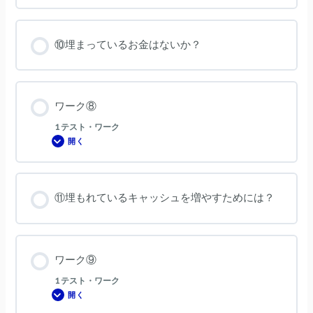
ー
ク
⑦
⑩埋まっているお金はないか？
ワーク⑧
1 テスト・ワーク
開く
ワ
ー
ク
⑧
⑪埋もれているキャッシュを増やすためには？
ワーク⑨
1 テスト・ワーク
開く
ワ
ー