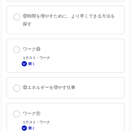
ク
⑨
⑫時間を増やすために、より早くできる方法を
探す
ワーク⑩
1 テスト・ワーク
開く
ワ
ー
ク
⑩
⑬エネルギーを増やす仕事
ワーク⑪
1 テスト・ワーク
開く
ワ