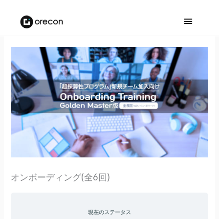
メ
イ
ン
メ
ニ
ュ
ー
オンボーディング(全6回)
現在のステータス