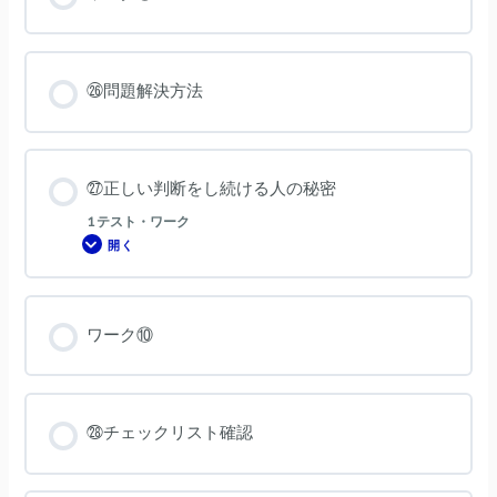
と
感
じ
て
い
る
㉖問題解決方法
方、
引
継
ぎ
で
「め
ん
㉗正しい判断をし続ける人の秘密
ど
く
1 テスト・ワーク
さ
い」
開く
㉗
と
正
嫌
し
な
い
顔
判
を
断
さ
ワーク⑩
を
れ
し
た
続
く
け
な
る
い
人
と
の
感
㉘チェックリスト確認
秘
じ
密
て
い
る