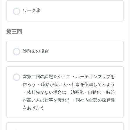
す
る
ワーク⑧
方
法・
確
認
す
る
第三回
方
法〜
㉑前回の復習
㉒第二回の課題＆シェア ・ルーティンマップを
作ろう ・時給が低い人へ仕事を依頼してみよう
・依頼先がない場合は、効率化・自動化 ・時給
が高い人の仕事を奪おう ・同社内全部の採算性
をあげよう