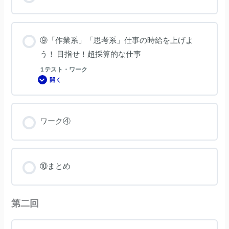
つ
け
よ
う！
⑨「作業系」「思考系」仕事の時給を上げよ
う！ 目指せ！超採算的な仕事
1 テスト・ワーク
開く
⑨「作
業
系」
「思
考
系」
ワーク④
仕
事
の
時
給
を
上
⑩まとめ
げ
よ
う！
目
指
第二回
せ！
超
採
算
的