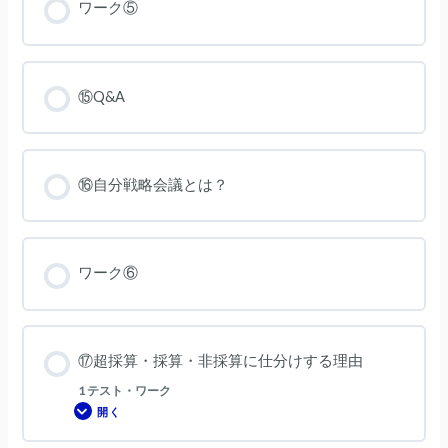
ワーク⑤
⑮Q&A
⑯自分戦略会議とは？
ワーク⑥
⑰超採算・採算・非採算に仕分けする理由
1 テスト・ワーク
開く
⑰
超
採