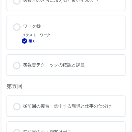
㉞報告のさらに加えると良い4つのこと
ワーク⑬
1 テスト・ワーク
開く
ワ
ー
ク
⑬
㉟報告テクニックの確認と課題
第五回
㊱前回の復習・集中する環境と仕事の仕分け
㊲成果中心・顧客はボス