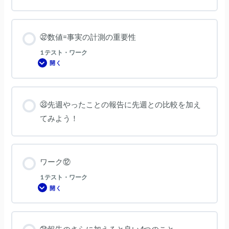
㉜数値=事実の計測の重要性
1 テスト・ワーク
開く
㉜
数
値
=
事
実
㉝先週やったことの報告に先週との比較を加え
の
計
てみよう！
測
の
重
要
性
ワーク⑫
1 テスト・ワーク
開く
ワ
ー
ク
⑫