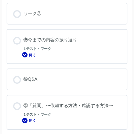
算・
採
算・
ワーク⑦
非
採
算
に
仕
分
け
⑱今までの内容の振り返り
す
る
1 テスト・ワーク
理
由
開く
⑱
今
ま
で
の
内
⑲Q&A
容
の
振
り
返
り
⑳「質問」〜依頼する方法・確認する方法〜
1 テスト・ワーク
開く
⑳「質
問」〜
依
頼