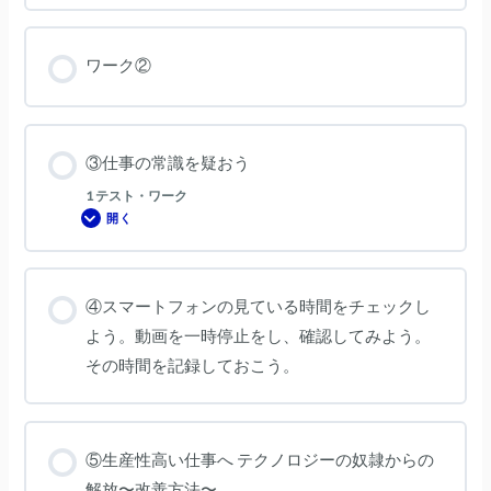
ル
ど
チ
こ
タ
で
ス
も
ワーク②
ク
通
が
用
非
す
採
る
算
ス
で
キ
あ
ル
③仕事の常識を疑おう
る
や
理
技
1 テスト・ワーク
由
術
が
開く
③
身
仕
に
事
つ
の
き
常
社
識
会
④スマートフォンの見ている時間をチェックし
を
か
疑
ら
よう。動画を一時停止をし、確認してみよう。
お
必
う
要
その時間を記録しておこう。
と
さ
れ
結
果
報
酬
⑤生産性高い仕事へ テクノロジーの奴隷からの
も
10
解放〜改善方法〜