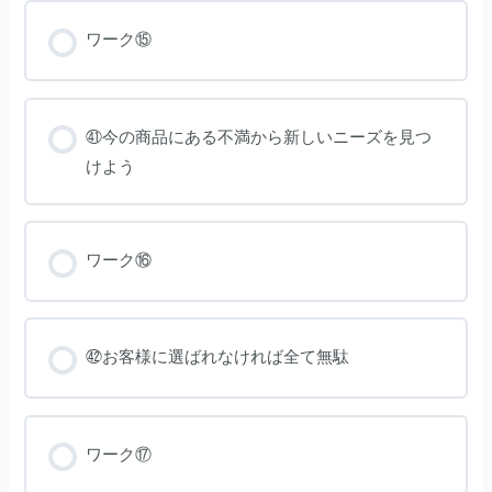
制
に
シ
ワーク⑮
フ
ト
し
よ
う
㊶今の商品にある不満から新しいニーズを見つ
けよう
ワーク⑯
㊷お客様に選ばれなければ全て無駄
ワーク⑰