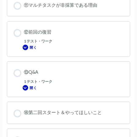
な
⑪マルチタスクが非採算である理由
仕
事
⑫前回の復習
1 テスト・ワーク
開く
⑫
前
回
の
復
習
⑬Q&A
1 テスト・ワーク
開く
⑬Q&A
⑭第二回スタート＆やってほしいこと