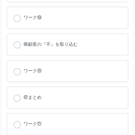
ワーク⑲
㊻顧客の『不』を取り込む
ワーク⑳
㊼まとめ
ワーク㉑