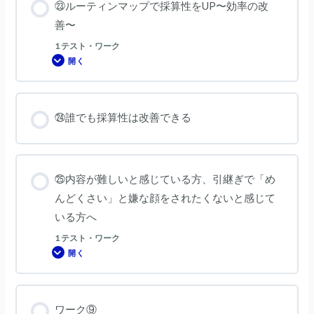
㉓ルーティンマップで採算性をUP〜効率の改
善〜
1 テスト・ワーク
開く
㉓
ル
ー
テ
ィ
ン
㉔誰でも採算性は改善できる
マ
ッ
プ
で
採
算
性
㉕内容が難しいと感じている方、引継ぎで「め
を
UP〜
んどくさい」と嫌な顔をされたくないと感じて
効
率
いる方へ
の
改
善〜
1 テスト・ワーク
開く
㉕
内
容
が
難
し
ワーク⑨
い