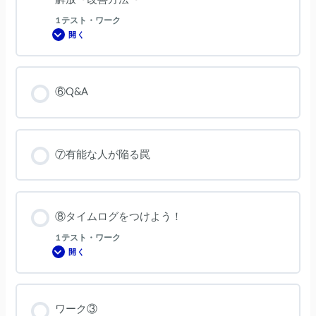
倍
に
1 テスト・ワーク
す
る
開く
⑤
方
生
法
産
性
高
い
⑥Q&A
仕
事
へ
テ
ク
ノ
ロ
⑦有能な人が陥る罠
ジ
ー
の
奴
隷
か
ら
⑧タイムログをつけよう！
の
解
1 テスト・ワーク
放〜
改
開く
⑧
善
タ
方
イ
法〜
ム
ロ
グ
ワーク③
を