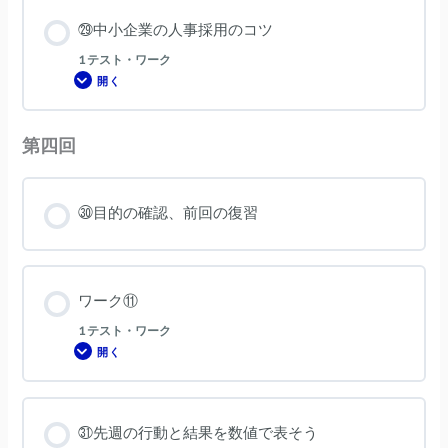
方
へ
㉙中小企業の人事採用のコツ
1 テスト・ワーク
開く
㉙
中
小
企
業
第四回
の
人
事
採
用
㉚目的の確認、前回の復習
の
コ
ツ
ワーク⑪
1 テスト・ワーク
開く
ワ
ー
ク
⑪
㉛先週の行動と結果を数値で表そう