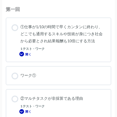
第一回
①仕事が1/10の時間で早くカンタンに終わり、
どこでも通用するスキルや技術が身につき社会
から必要とされ結果報酬も10倍にする方法
1 テスト・ワーク
開く
①
仕
事
が
1/10
の
ワーク①
時
間
で
早
く
カ
ン
②マルチタスクが非採算である理由
タ
ン
1 テスト・ワーク
に
終
開く
②
わ
マ
り、