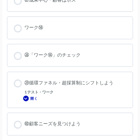
ワーク⑭
㊳「ワーク⑭」のチェック
㊴循環ファネル・超採算制にシフトしよう
1 テスト・ワーク
開く
㊴
循
環
フ
ァ
ネ
㊵顧客ニーズを見つけよう
ル・
超
採
算