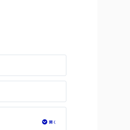
開く
ワ
ー