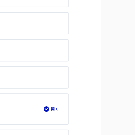
ク
①
開く
⑥0.8%
の
壁
を
超
え