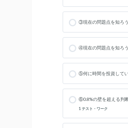
③現在の問題点を知ろう(
④現在の問題点を知ろう(
⑤何に時間を投資して
⑥0.8%の壁を超える判
1 テスト・ワーク