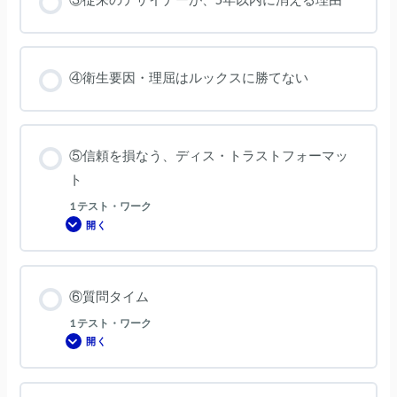
ォ
ー
マ
ッ
ト
で
何
④衛生要因・理屈はルックスに勝てない
を
解
決
し
た
い？
⑤信頼を損なう、ディス・トラストフォーマッ
ト
1 テスト・ワーク
開く
⑤
信
頼
を
損
な
⑥質問タイム
う、
デ
ィ
1 テスト・ワーク
ス・
開く
ト
⑥
ラ
質
ス
問
ト
タ
フ
イ