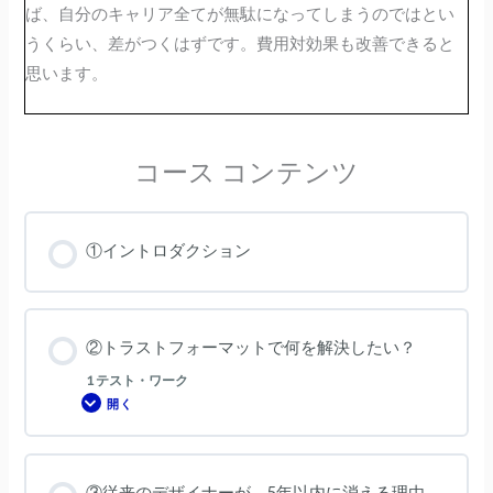
ば、自分のキャリア全てが無駄になってしまうのではとい
うくらい、差がつくはずです。費用対効果も改善できると
思います。
コース コンテンツ
①イントロダクション
②トラストフォーマットで何を解決したい？
1 テスト・ワーク
開く
②
ト
ラ
ス
ト
フ
③従来のデザイナーが、5年以内に消える理由