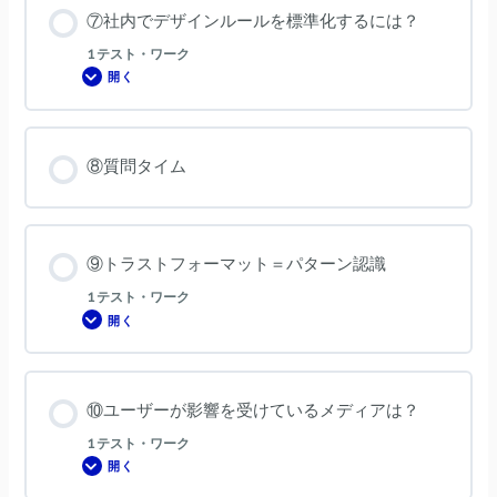
ォ
ム
⑦社内でデザインルールを標準化するには？
ー
マ
ッ
1 テスト・ワーク
ト
開く
⑦
社
内
で
デ
ザ
⑧質問タイム
イ
ン
ル
ー
ル
を
標
⑨トラストフォーマット＝パターン認識
準
化
1 テスト・ワーク
す
る
開く
⑨
に
ト
は？
ラ
ス
ト
フ
⑩ユーザーが影響を受けているメディアは？
ォ
ー
マ
1 テスト・ワーク
ッ
開く
ト
⑩
＝
ユ