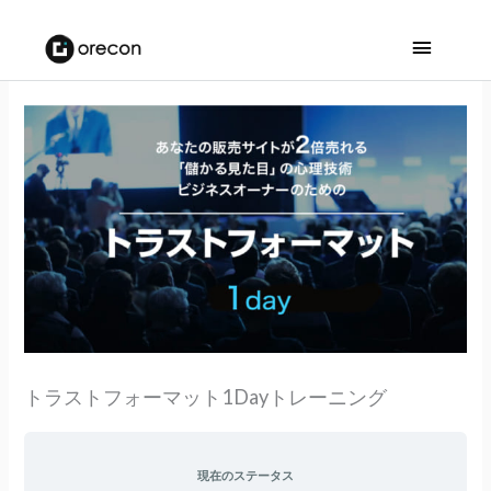
メ
イ
ン
メ
ニ
ュ
ー
トラストフォーマット1Dayトレーニング
現在のステータス