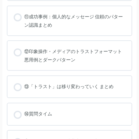
パ
ー
タ
ザ
ー
ー
ン
が
⑪成功事例：個人的なメッセージ 信頼のパター
認
影
識
響
ン認識まとめ
を
受
け
て
い
る
メ
⑫印象操作・メディアのトラストフォーマット
デ
ィ
悪用例とダークパターン
ア
は？
⑬「トラスト」は移り変わっていく まとめ
⑭質問タイム