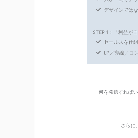
デザインではな
STEP 4：「利益
セールスを仕
LP／導線／コ
何を発信すればい
さらに