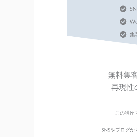
S
W
集
無料集客
再現性
この講座
SNSやブログ