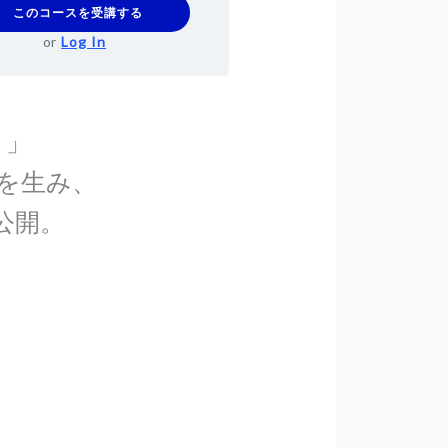
このコースを受講する
or
Log In
。」
を生み、
公開。