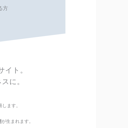
る方
bサイト。
ネスに。
築します。
態
が生まれます。