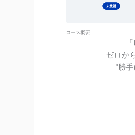
未受講
コース概要
「
ゼロか
“勝