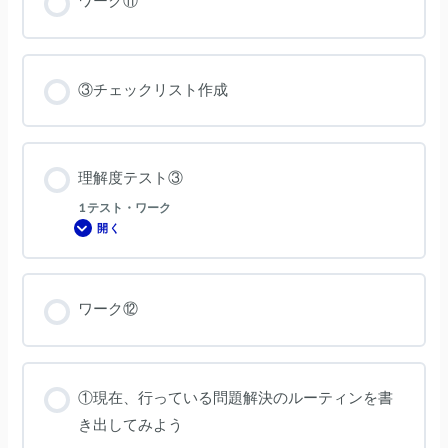
ワーク⑪
③チェックリスト作成
理解度テスト③
1 テスト・ワーク
開く
理
解
度
テ
ス
ト
ワーク⑫
③
①現在、行っている問題解決のルーティンを書
き出してみよう