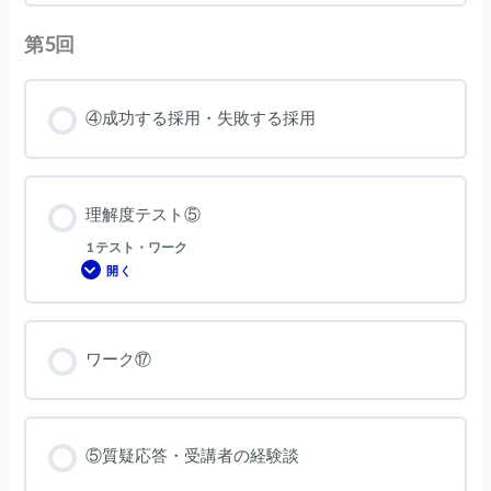
第5回
④成功する採用・失敗する採用
理解度テスト⑤
1 テスト・ワーク
開く
理
解
度
テ
ス
ト
ワーク⑰
⑤
⑤質疑応答・受講者の経験談