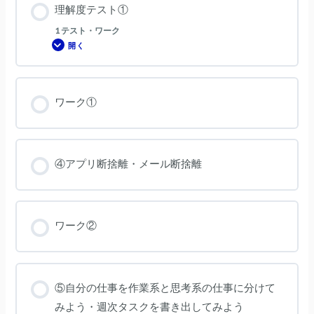
理解度テスト①
1 テスト・ワーク
開く
理
解
度
テ
ス
ト
ワーク①
①
④アプリ断捨離・メール断捨離
ワーク②
⑤自分の仕事を作業系と思考系の仕事に分けて
みよう・週次タスクを書き出してみよう