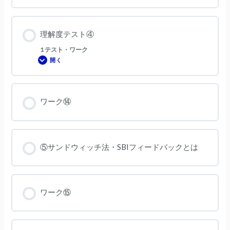
理解度テスト④
1 テスト・ワーク
開く
理
解
度
テ
ス
ト
ワーク⑭
④
⑤サンドウィッチ法・SBIフィードバックとは
ワーク⑮