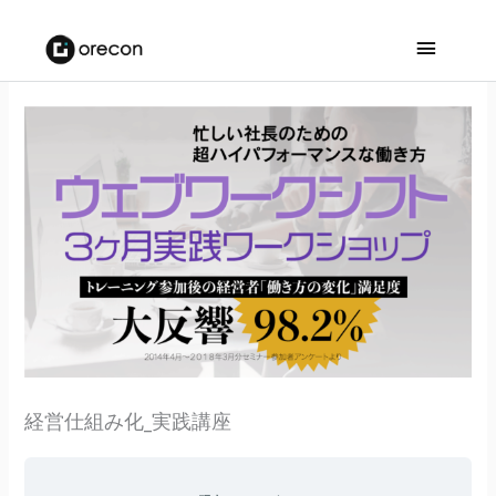
メ
イ
ン
メ
ニ
ュ
ー
経営仕組み化_実践講座