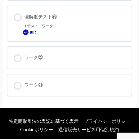
理解度テスト⑥
1 テスト・ワーク
開く
理
解
度
テ
ス
ト
ワーク⑳
⑥
ワーク㉑
特定商取引法の表記に基づく表示
プライバシーポリシー
Cookieポリシー
通信販売サービス用個別規約