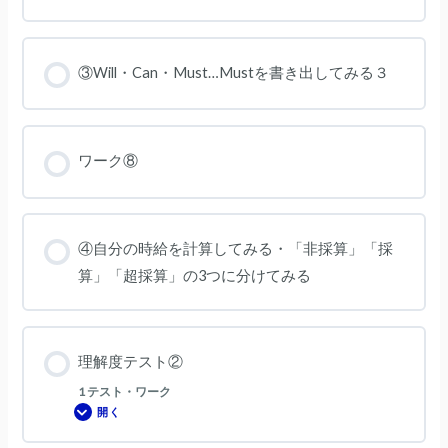
③Will・Can・Must…Mustを書き出してみる３
ワーク⑧
④自分の時給を計算してみる・「非採算」「採
算」「超採算」の3つに分けてみる
理解度テスト②
1 テスト・ワーク
開く
理
解
度