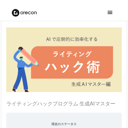
メ
イ
ン
メ
ニ
ュ
ー
ライティングハックプログラム 生成AIマスター
現在のステータス