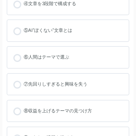
④文章を3段階で構成する
⑤AI”ぽくない”文章とは
⑥人間はテーマで選ぶ
⑦先回りしすぎると興味を失う
⑧収益を上げるテーマの見つけ方