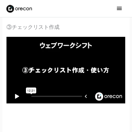
メ
イ
③チェックリスト作成
ン
メ
ニ
ュ
ー