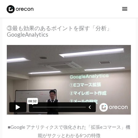
メ
イ
③最も効果のあるポイントを探す「分析」
ン
GoogleAnalytics
メ
ニ
ュ
ー
■Google アナリティクスで強化された「拡張eコマース」機
能がサクッとわかる6つの特徴