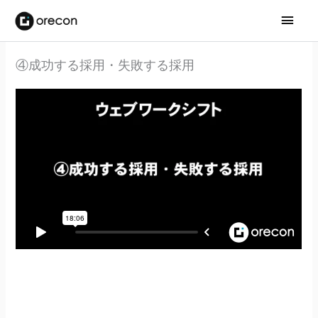
メ
イ
④成功する採用・失敗する採用
ン
メ
ニ
ュ
ー