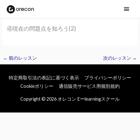
メ
イ
④現在の問題点を知ろう(2)
ン
メ
ニ
←
前のレッスン
次のレッスン
→
ュ
特定商取引法の表記に基づく表示
プライバシーポリシー
ー
Cookieポリシー
通信販売サービス用個別規約
Copyright © 2026
オレコン Eーlearningスクール