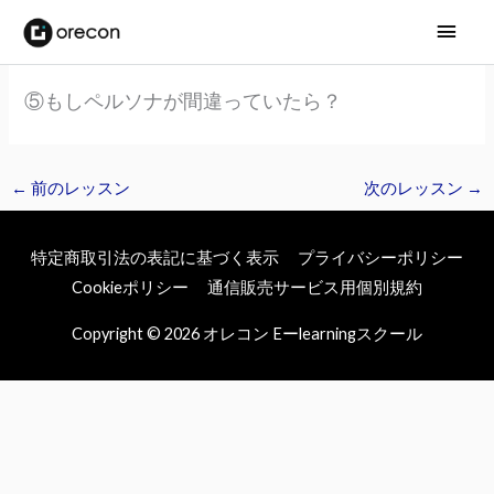
メ
イ
⑤もしペルソナが間違っていたら？
ン
メ
←
前のレッスン
次のレッスン
→
ニ
ュ
特定商取引法の表記に基づく表示
プライバシーポリシー
ー
Cookieポリシー
通信販売サービス用個別規約
Copyright © 2026
オレコン Eーlearningスクール