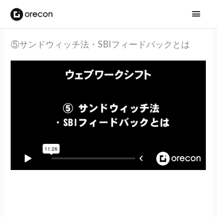
メ
イ
⑤サンドウィッチ法・SBIフィードバックとは
ン
メ
ニ
ュ
ー