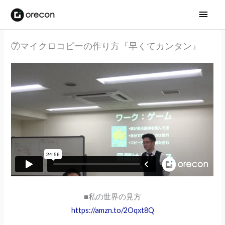
メ
イ
⑦マイクロコピーの作り方『早くてカンタン』
ン
メ
ニ
ュ
ー
■私の世界の見方
https://amzn.to/2Oqxt8Q