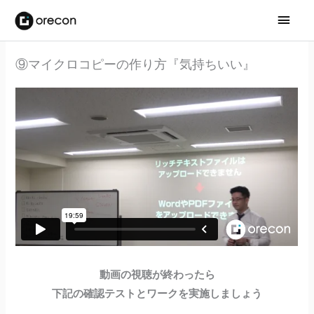
メ
イ
⑨マイクロコピーの作り方『気持ちいい』
ン
メ
ニ
ュ
ー
動画の視聴が終わったら
下記の確認テストとワークを実施しましょう