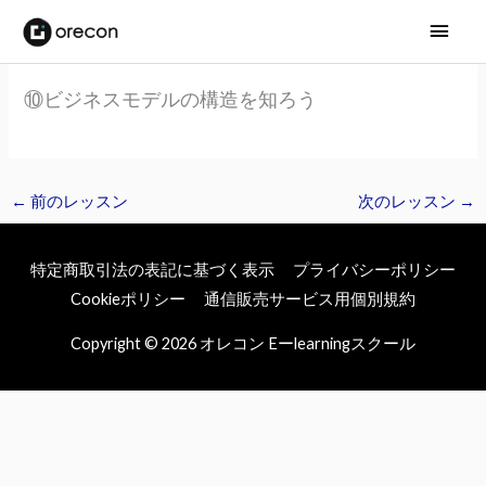
メ
イ
⑩ビジネスモデルの構造を知ろう
ン
メ
ニ
←
前のレッスン
次のレッスン
→
ュ
特定商取引法の表記に基づく表示
プライバシーポリシー
ー
Cookieポリシー
通信販売サービス用個別規約
Copyright © 2026
オレコン Eーlearningスクール