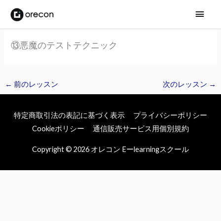
メ
イ
⑬悪魔のテストテクニック
ン
メ
←
前のレッスン
次のレッスン
→
ニ
ュ
特定商取引法の表記に基づく表示
プライバシーポリシー
ー
Cookieポリシー
通信販売サービス用個別規約
Copyright © 2026
オレコン Eーlearningスクール