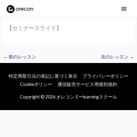
メ
イ
【セミナースライド】
ン
メ
ニ
←
前のレッスン
次のレッスン
→
ュ
特定商取引法の表記に基づく表示
プライバシーポリシー
ー
Cookieポリシー
通信販売サービス用個別規約
Copyright © 2026
オレコン Eーlearningスクール