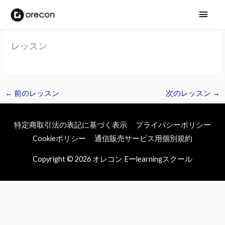
メ
イ
レッスン
ン
メ
ニ
←
前のレッスン
次のレッスン
→
ュ
特定商取引法の表記に基づく表示
プライバシーポリシー
ー
Cookieポリシー
通信販売サービス用個別規約
Copyright © 2026
オレコン Eーlearningスクール