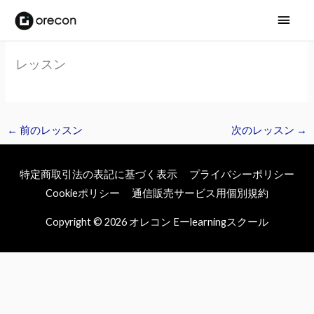
メ
イ
レッスン
ン
メ
ニ
←
前のレッスン
次のレッスン
→
ュ
特定商取引法の表記に基づく表示
プライバシーポリシー
ー
Cookieポリシー
通信販売サービス用個別規約
Copyright © 2026
オレコン Eーlearningスクール