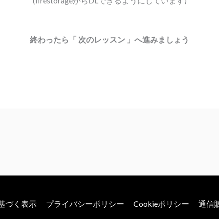
(firestorageからDLできるようにしています)
終わったら「 次のレッスン 」へ進みましょう
基づく表示
プライバシーポリシー
Cookieポリシー
通信