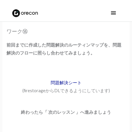
メ
イ
ワーク⑭
ン
前回までに作成した問題解決のルーティンマップを、問題
メ
解決のフローに照らし合わせてみましょう。
ニ
ュ
ー
問題解決シート
(firestorageからDLできるようにしています)
終わったら「 次のレッスン 」へ進みましょう