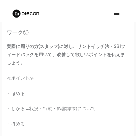
メ
イ
ワーク⑮
ン
実際に周りの方(スタッフ)に対し、サンドイッチ法・SBIフ
メ
ィードバックを用いて、改善して欲しいポイントを伝えま
ニ
しょう。
ュ
≪ポイント≫
ー
・ほめる
・しかる→状況・行動・影響(結果)について
・ほめる