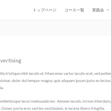
トップページ
コース一覧
実践会
vertising
lla tristique nibh iaculis ut. Maecenas varius iaculis erat, sed pell
ulvinar, dolor dui tempor magna, quis aliquam ipsum justo eu lectus
la.
 pellentesque lacus malesuada nec. Aenean iaculis, mi non interdum
 Donec porta eros sed leo vestibulum, in lacinia libero fringilla.