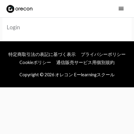
メ
イ
Login
ン
メ
ニ
特定商取引法の表記に基づく表示
プライバシーポリシー
Cookieポリシー
通信販売サービス用個別規約
ュ
Copyright © 2026
オレコン Eーlearningスクール
ー