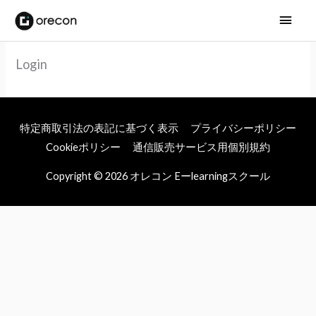
メ
イ
Login
ン
メ
ニ
特定商取引法の表記に基づく表示
プライバシーポリシー
Cookieポリシー
通信販売サービス用個別規約
ュ
Copyright © 2026
オレコン Eーlearningスクール
ー