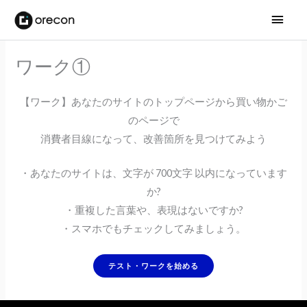
メ
イ
ワーク①
ン
メ
【ワーク】あなたのサイトのトップページから買い物かご
のページで
ニ
消費者目線になって、改善箇所を見つけてみよう
ュ
・あなたのサイトは、文字が 700文字 以内になっています
ー
か?
・重複した言葉や、表現はないですか?
・スマホでもチェックしてみましょう。