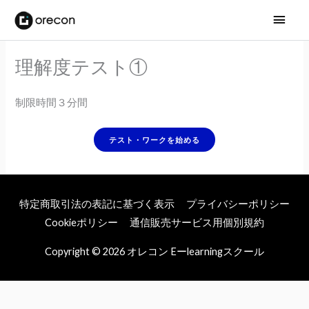
メ
イ
理解度テスト①
ン
メ
制限時間３分間
ニ
ュ
ー
特定商取引法の表記に基づく表示
プライバシーポリシー
Cookieポリシー
通信販売サービス用個別規約
Copyright © 2026
オレコン Eーlearningスクール