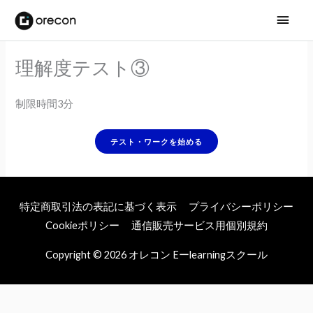
メ
イ
理解度テスト③
ン
メ
制限時間3分
ニ
ュ
ー
特定商取引法の表記に基づく表示
プライバシーポリシー
Cookieポリシー
通信販売サービス用個別規約
Copyright © 2026
オレコン Eーlearningスクール