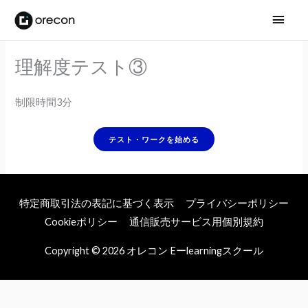
メ
イ
理解度テスト③
ン
メ
制限時間3分
ニ
ュ
ー
特定商取引法の表記に基づく表示
プライバシーポリシー
Cookieポリシー
通信販売サービス用個別規約
Copyright © 2026
オレコン Eーlearningスクール