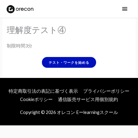
メ
イ
理解度テスト④
ン
メ
制限時間3分
ニ
ュ
ー
特定商取引法の表記に基づく表示
プライバシーポリシー
Cookieポリシー
通信販売サービス用個別規約
Copyright © 2026
オレコン Eーlearningスクール