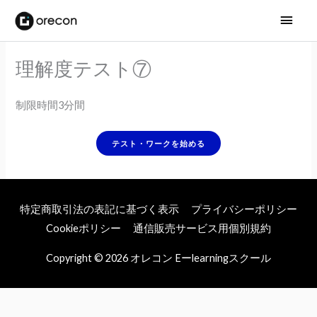
メ
イ
理解度テスト⑦
ン
メ
制限時間3分間
ニ
ュ
ー
特定商取引法の表記に基づく表示
プライバシーポリシー
Cookieポリシー
通信販売サービス用個別規約
Copyright © 2026
オレコン Eーlearningスクール