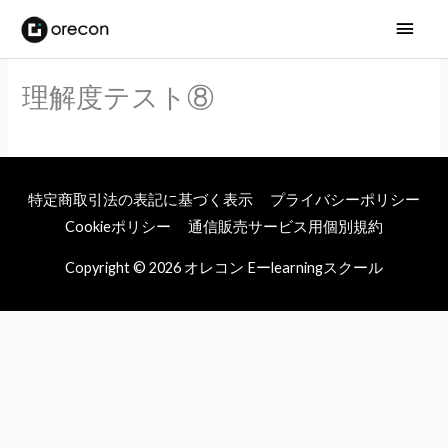
メ
イ
理解度テスト⑧
ン
メ
ニ
特定商取引法の表記に基づく表示
プライバシーポリシー
ュ
Cookieポリシー
通信販売サービス用個別規約
ー
Copyright © 2026
オレコン Eーlearningスクール