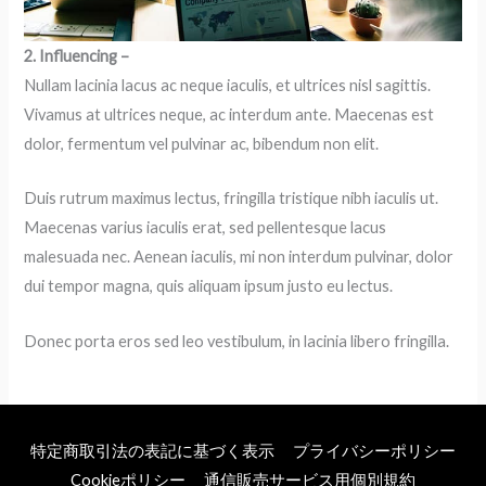
2. Influencing –
Nullam lacinia lacus ac neque iaculis, et ultrices nisl sagittis.
Vivamus at ultrices neque, ac interdum ante. Maecenas est
dolor, fermentum vel pulvinar ac, bibendum non elit.
Duis rutrum maximus lectus, fringilla tristique nibh iaculis ut.
Maecenas varius iaculis erat, sed pellentesque lacus
malesuada nec. Aenean iaculis, mi non interdum pulvinar, dolor
dui tempor magna, quis aliquam ipsum justo eu lectus.
Donec porta eros sed leo vestibulum, in lacinia libero fringilla.
特定商取引法の表記に基づく表示
プライバシーポリシー
Cookieポリシー
通信販売サービス用個別規約