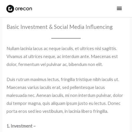
メ
イ
Basic Investment & Social Media Influencing
ン
メ
Nullam lacinia lacus ac neque iaculis, et ultrices nisl sagittis.
ニ
Vivamus at ultrices neque, ac interdum ante. Maecenas est
dolor, fermentum vel pulvinar ac, bibendum non elit.
ュ
ー
Duis rutrum maximus lectus, fringilla tristique nibh iaculis ut.
Maecenas varius iaculis erat, sed pellentesque lacus
malesuada nec. Aenean iaculis, mi non interdum pulvinar, dolor
dui tempor magna, quis aliquam ipsum justo eu lectus. Donec
porta eros sed leo vestibulum, in lacinia libero fringilla.
1. Investment –