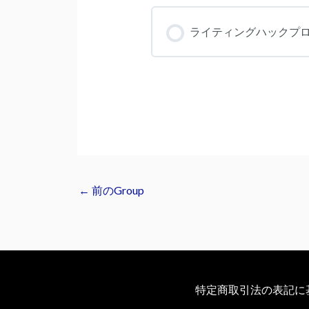
コース進捗
ライティングハックプロ
コース進捗
←
前のGroup
特定商取引法の表記に